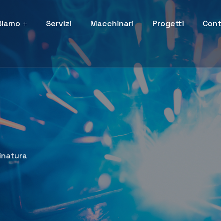
Siamo
Servizi
Macchinari
Progetti
Cont
inatura